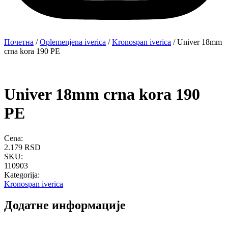
Почетна
/
Oplemenjena iverica
/
Kronospan iverica
/ Univer 18mm
crna kora 190 PE
Univer 18mm crna kora 190
PE
Cena:
2.179
RSD
SKU:
110903
Kategorija:
Kronospan iverica
Додатне информације