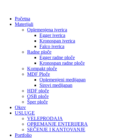
Početna
Materijali
Oplemenjena iverica
Egger iverica
Kronospan iverica
Falco iverica
Radne ploče
Egger radne ploče
Kronospan radne ploče
Kompakt ploče
MDF Ploče
Oplemenjeni medijapan
Sirovi medijapan
HDF ploče
OSB ploče
Šper ploče
Okov
USLUGE
VELEPRODAJA
OPREMANJE ENTERIJERA
SEČENJE I KANTOVANJE
Portfolio