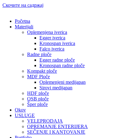
Скочите на садржај
Početna
Materijali
Oplemenjena iverica
Egger iverica
Kronospan iverica
Falco iverica
Radne ploče
Egger radne ploče
Kronospan radne ploče
Kompakt ploče
MDF Ploče
Oplemenjeni medijapan
Sirovi medijapan
HDF ploče
OSB ploče
Šper ploče
Okov
USLUGE
VELEPRODAJA
OPREMANJE ENTERIJERA
SEČENJE I KANTOVANJE
Portfolio