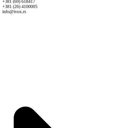
+381 (69) 618417
+381 (26) 4100005
info@ivox.rs