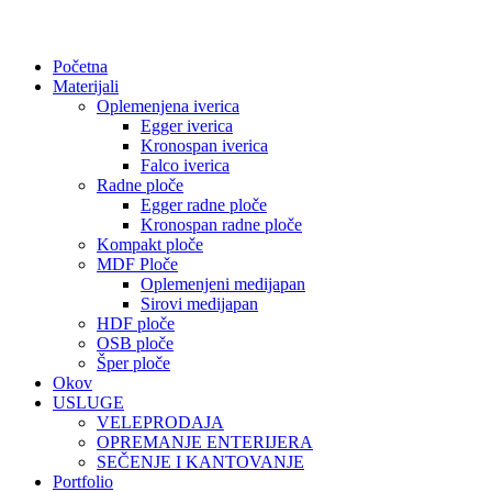
Početna
Materijali
Oplemenjena iverica
Egger iverica
Kronospan iverica
Falco iverica
Radne ploče
Egger radne ploče
Kronospan radne ploče
Kompakt ploče
MDF Ploče
Oplemenjeni medijapan
Sirovi medijapan
HDF ploče
OSB ploče
Šper ploče
Okov
USLUGE
VELEPRODAJA
OPREMANJE ENTERIJERA
SEČENJE I KANTOVANJE
Portfolio