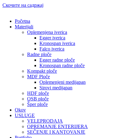
Скочите на садржај
Početna
Materijali
Oplemenjena iverica
Egger iverica
Kronospan iverica
Falco iverica
Radne ploče
Egger radne ploče
Kronospan radne ploče
Kompakt ploče
MDF Ploče
Oplemenjeni medijapan
Sirovi medijapan
HDF ploče
OSB ploče
Šper ploče
Okov
USLUGE
VELEPRODAJA
OPREMANJE ENTERIJERA
SEČENJE I KANTOVANJE
Portfolio