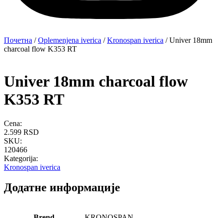
Почетна
/
Oplemenjena iverica
/
Kronospan iverica
/ Univer 18mm
charcoal flow K353 RT
Univer 18mm charcoal flow
K353 RT
Cena:
2.599
RSD
SKU:
120466
Kategorija:
Kronospan iverica
Додатне информације
Brend
KRONOSPAN