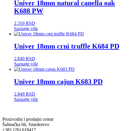
Univer 18mm natural canella oak
K688 PW
2.319
RSD
Saznajte više
Univer 18mm crni truffle K684 PD
2.849
RSD
Saznajte više
Univer 18mm cajun K683 PD
2.849
RSD
Saznajte više
Proizvodni i prodajni centar
Šalinačka bb, Smederevo
+381 (26) 618417