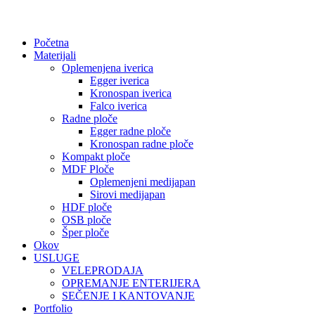
Početna
Materijali
Oplemenjena iverica
Egger iverica
Kronospan iverica
Falco iverica
Radne ploče
Egger radne ploče
Kronospan radne ploče
Kompakt ploče
MDF Ploče
Oplemenjeni medijapan
Sirovi medijapan
HDF ploče
OSB ploče
Šper ploče
Okov
USLUGE
VELEPRODAJA
OPREMANJE ENTERIJERA
SEČENJE I KANTOVANJE
Portfolio