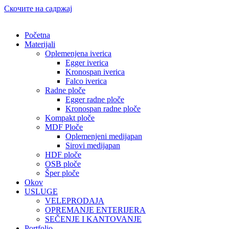
Скочите на садржај
Početna
Materijali
Oplemenjena iverica
Egger iverica
Kronospan iverica
Falco iverica
Radne ploče
Egger radne ploče
Kronospan radne ploče
Kompakt ploče
MDF Ploče
Oplemenjeni medijapan
Sirovi medijapan
HDF ploče
OSB ploče
Šper ploče
Okov
USLUGE
VELEPRODAJA
OPREMANJE ENTERIJERA
SEČENJE I KANTOVANJE
Portfolio