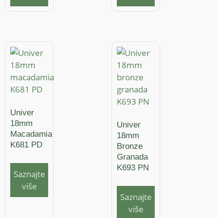
Univer
18mm
Univer
Macadamia
18mm
K681 PD
Bronze
Granada
K693 PN
Saznajte
više
Saznajte
više