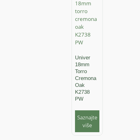
Univer
18mm
Torro
Cremona
Oak
K2738
PW
Saznajte
više