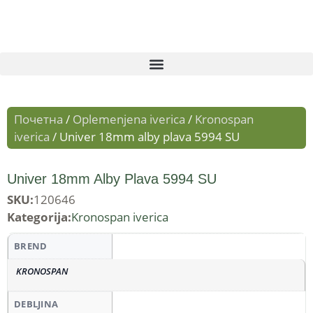
Почетна
/
Oplemenjena iverica
/
Kronospan
iverica
/ Univer 18mm alby plava 5994 SU
Univer 18mm Alby Plava 5994 SU
SKU:
120646
Kategorija:
Kronospan iverica
BREND
KRONOSPAN
DEBLJINA