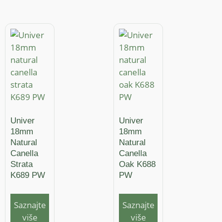
Univer
Univer
18mm
18mm
Natural
Natural
Canella
Canella
Strata
Oak K688
K689 PW
PW
Saznajte
Saznajte
više
više