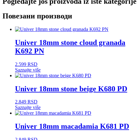
Pogledajte još proizvoda iz iste kategorije
Повезани производи
Univer 18mm stone cloud granada
K692 PN
2.599
RSD
Saznajte više
Univer 18mm stone beige K680 PD
2.849
RSD
Saznajte više
Univer 18mm macadamia K681 PD
2.849
RSD