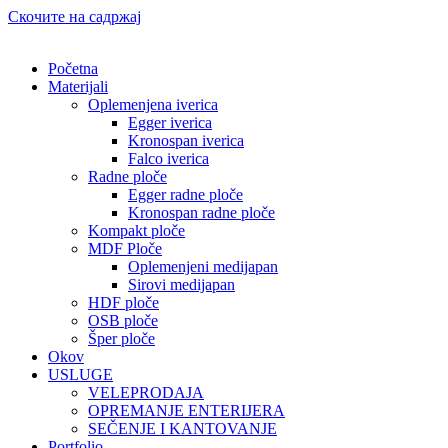
Скочите на садржај
Početna
Materijali
Oplemenjena iverica
Egger iverica
Kronospan iverica
Falco iverica
Radne ploče
Egger radne ploče
Kronospan radne ploče
Kompakt ploče
MDF Ploče
Oplemenjeni medijapan
Sirovi medijapan
HDF ploče
OSB ploče
Šper ploče
Okov
USLUGE
VELEPRODAJA
OPREMANJE ENTERIJERA
SEČENJE I KANTOVANJE
Portfolio