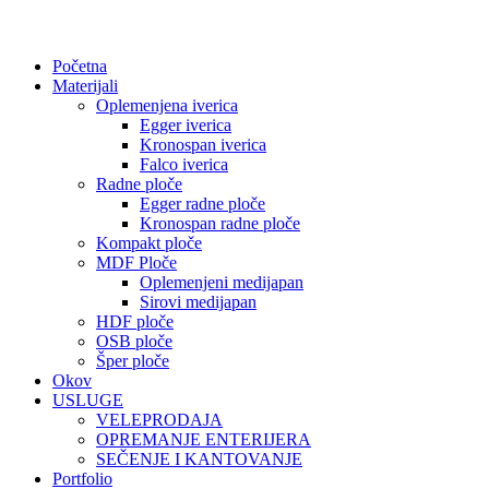
Početna
Materijali
Oplemenjena iverica
Egger iverica
Kronospan iverica
Falco iverica
Radne ploče
Egger radne ploče
Kronospan radne ploče
Kompakt ploče
MDF Ploče
Oplemenjeni medijapan
Sirovi medijapan
HDF ploče
OSB ploče
Šper ploče
Okov
USLUGE
VELEPRODAJA
OPREMANJE ENTERIJERA
SEČENJE I KANTOVANJE
Portfolio