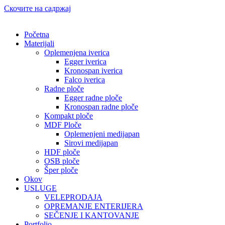
Скочите на садржај
Početna
Materijali
Oplemenjena iverica
Egger iverica
Kronospan iverica
Falco iverica
Radne ploče
Egger radne ploče
Kronospan radne ploče
Kompakt ploče
MDF Ploče
Oplemenjeni medijapan
Sirovi medijapan
HDF ploče
OSB ploče
Šper ploče
Okov
USLUGE
VELEPRODAJA
OPREMANJE ENTERIJERA
SEČENJE I KANTOVANJE
Portfolio