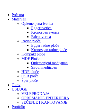
Početna
Materijali
Oplemenjena iverica
Egger iverica
Kronospan iverica
Falco iverica
Radne ploče
Egger radne ploče
Kronospan radne ploče
Kompakt ploče
MDF Ploče
Oplemenjeni medijapan
Sirovi medijapan
HDF ploče
OSB ploče
Šper ploče
Okov
USLUGE
VELEPRODAJA
OPREMANJE ENTERIJERA
SEČENJE I KANTOVANJE
Portfolio