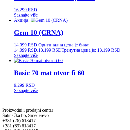
16.299
RSD
Saznajte više
Акција!
Gem 10 (CRNA)
14.099
RSD
Оригинална цена је била:
14.099 RSD.
13.199
RSD
Тренутна цена је: 13.199 RSD.
Saznajte više
Basic 70 mat otvor fi 60
9.299
RSD
Saznajte više
Proizvodni i prodajni centar
Šalinačka bb, Smederevo
+381 (26) 618417
+381 (69) 618417