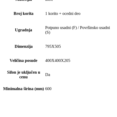
Broj korita
1 korito + ocedni deo
Potpuno usadni (F) / Površinsko usadni
Ugradnja
(S)
Dimenzija
795X505
Veličina posude
400X400X205
Sifon je uključen u
Da
cenu
Minimalna širina (mm)
600