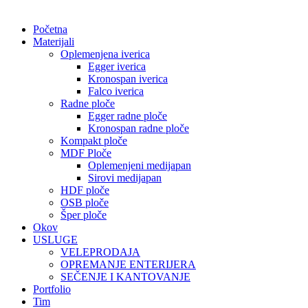
Početna
Materijali
Oplemenjena iverica
Egger iverica
Kronospan iverica
Falco iverica
Radne ploče
Egger radne ploče
Kronospan radne ploče
Kompakt ploče
MDF Ploče
Oplemenjeni medijapan
Sirovi medijapan
HDF ploče
OSB ploče
Šper ploče
Okov
USLUGE
VELEPRODAJA
OPREMANJE ENTERIJERA
SEČENJE I KANTOVANJE
Portfolio
Tim