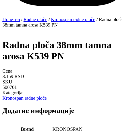
Почетна
/
Radne ploče
/
Kronospan radne ploče
/ Radna ploča
38mm tamna arosa K539 PN
Radna ploča 38mm tamna
arosa K539 PN
Cena:
8.159
RSD
SKU:
500701
Kategorija:
Kronospan radne ploče
Додатне информације
Brend
KRONOSPAN