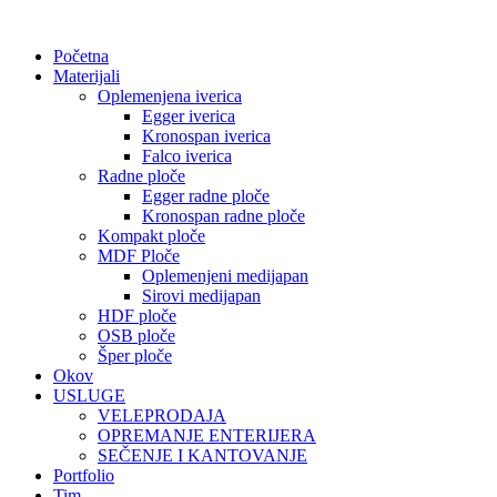
Скочите
на
Početna
садржај
Materijali
Oplemenjena iverica
Egger iverica
Kronospan iverica
Falco iverica
Radne ploče
Egger radne ploče
Kronospan radne ploče
Kompakt ploče
MDF Ploče
Oplemenjeni medijapan
Sirovi medijapan
HDF ploče
OSB ploče
Šper ploče
Okov
USLUGE
VELEPRODAJA
OPREMANJE ENTERIJERA
SEČENJE I KANTOVANJE
Portfolio
Tim