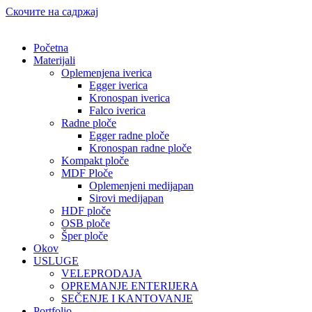
Скочите на садржај
Početna
Materijali
Oplemenjena iverica
Egger iverica
Kronospan iverica
Falco iverica
Radne ploče
Egger radne ploče
Kronospan radne ploče
Kompakt ploče
MDF Ploče
Oplemenjeni medijapan
Sirovi medijapan
HDF ploče
OSB ploče
Šper ploče
Okov
USLUGE
VELEPRODAJA
OPREMANJE ENTERIJERA
SEČENJE I KANTOVANJE
Portfolio