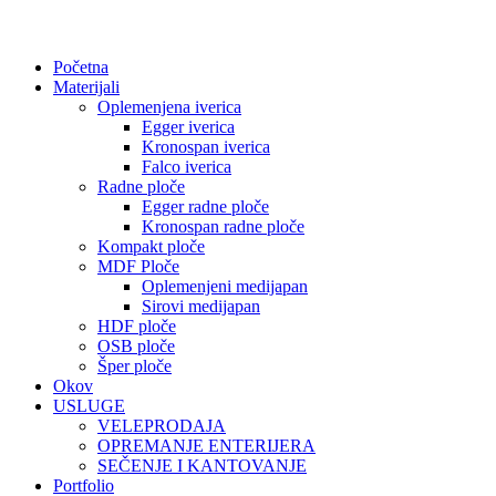
Početna
Materijali
Oplemenjena iverica
Egger iverica
Kronospan iverica
Falco iverica
Radne ploče
Egger radne ploče
Kronospan radne ploče
Kompakt ploče
MDF Ploče
Oplemenjeni medijapan
Sirovi medijapan
HDF ploče
OSB ploče
Šper ploče
Okov
USLUGE
VELEPRODAJA
OPREMANJE ENTERIJERA
SEČENJE I KANTOVANJE
Portfolio