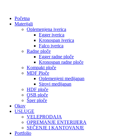
Početna
Materijali
Oplemenjena iverica
Egger iverica
Kronospan iverica
Falco iverica
Radne ploče
Egger radne ploče
Kronospan radne ploče
Kompakt ploče
MDF Ploče
Oplemenjeni medijapan
Sirovi medijapan
HDF ploče
OSB ploče
Šper ploče
Okov
USLUGE
VELEPRODAJA
OPREMANJE ENTERIJERA
SEČENJE I KANTOVANJE
Portfolio