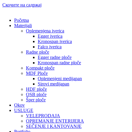
Скочите на садржај
Početna
Materijali
Oplemenjena iverica
Egger iverica
Kronospan iverica
Falco iverica
Radne ploče
Egger radne ploče
Kronospan radne ploče
Kompakt ploče
MDF Ploče
Oplemenjeni medijapan
Sirovi medijapan
HDF ploče
OSB ploče
Šper ploče
Okov
USLUGE
VELEPRODAJA
OPREMANJE ENTERIJERA
SEČENJE I KANTOVANJE
Portfolio