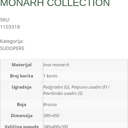
MONARH COLLECTION
SKU:
1103318
Kategorija:
SUDOPERE
Materijal
Inox monarch
Broj korita
1 korito
Ugradnja
Podgradni (U), Potpuno usadni (F) /
Površinsko usadni (S)
Boja
Bronza
Dimenzija
390×450
Veličina posude
340x400x200