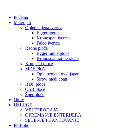
Početna
Materijali
Oplemenjena iverica
Egger iverica
Kronospan iverica
Falco iverica
Radne ploče
Egger radne ploče
Kronospan radne ploče
Kompakt ploče
MDF Ploče
Oplemenjeni medijapan
Sirovi medijapan
HDF ploče
OSB ploče
Šper ploče
Okov
USLUGE
VELEPRODAJA
OPREMANJE ENTERIJERA
SEČENJE I KANTOVANJE
Portfolio