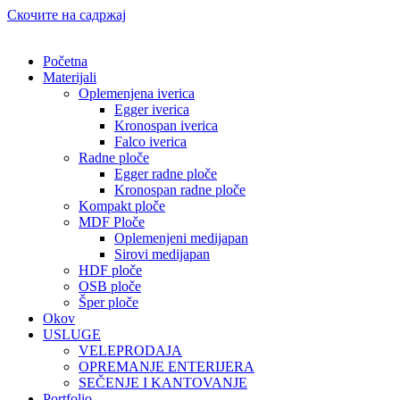
Скочите на садржај
Početna
Materijali
Oplemenjena iverica
Egger iverica
Kronospan iverica
Falco iverica
Radne ploče
Egger radne ploče
Kronospan radne ploče
Kompakt ploče
MDF Ploče
Oplemenjeni medijapan
Sirovi medijapan
HDF ploče
OSB ploče
Šper ploče
Okov
USLUGE
VELEPRODAJA
OPREMANJE ENTERIJERA
SEČENJE I KANTOVANJE
Portfolio