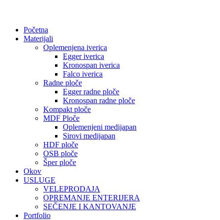
Početna
Materijali
Oplemenjena iverica
Egger iverica
Kronospan iverica
Falco iverica
Radne ploče
Egger radne ploče
Kronospan radne ploče
Kompakt ploče
MDF Ploče
Oplemenjeni medijapan
Sirovi medijapan
HDF ploče
OSB ploče
Šper ploče
Okov
USLUGE
VELEPRODAJA
OPREMANJE ENTERIJERA
SEČENJE I KANTOVANJE
Portfolio