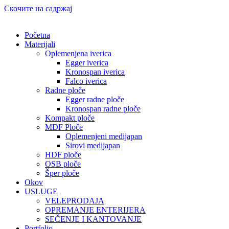
Скочите на садржај
Početna
Materijali
Oplemenjena iverica
Egger iverica
Kronospan iverica
Falco iverica
Radne ploče
Egger radne ploče
Kronospan radne ploče
Kompakt ploče
MDF Ploče
Oplemenjeni medijapan
Sirovi medijapan
HDF ploče
OSB ploče
Šper ploče
Okov
USLUGE
VELEPRODAJA
OPREMANJE ENTERIJERA
SEČENJE I KANTOVANJE
Portfolio