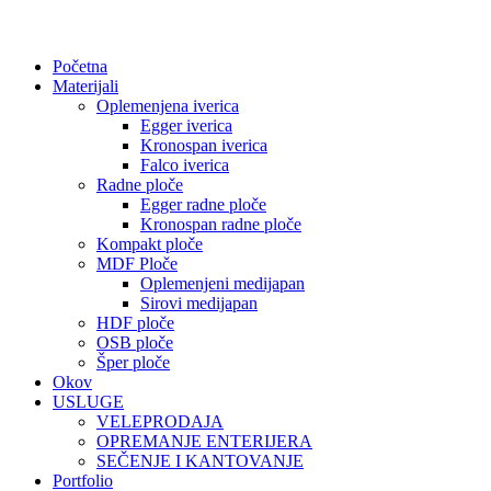
Početna
Materijali
Oplemenjena iverica
Egger iverica
Kronospan iverica
Falco iverica
Radne ploče
Egger radne ploče
Kronospan radne ploče
Kompakt ploče
MDF Ploče
Oplemenjeni medijapan
Sirovi medijapan
HDF ploče
OSB ploče
Šper ploče
Okov
USLUGE
VELEPRODAJA
OPREMANJE ENTERIJERA
SEČENJE I KANTOVANJE
Portfolio