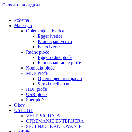
Скочите на садржај
Početna
Materijali
Oplemenjena iverica
Egger iverica
Kronospan iverica
Falco iverica
Radne ploče
Egger radne ploče
Kronospan radne ploče
Kompakt ploče
MDF Ploče
Oplemenjeni medijapan
Sirovi medijapan
HDF ploče
OSB ploče
Šper ploče
Okov
USLUGE
VELEPRODAJA
OPREMANJE ENTERIJERA
SEČENJE I KANTOVANJE
Portfolio