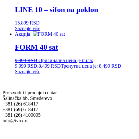
LINE 10 – sifon na poklon
15.899
RSD
Saznajte više
Акција!
FORM 40 sat
9.999
RSD
Оригинална цена је била:
9.999 RSD.
8.499
RSD
Тренутна цена је: 8.499 RSD.
Saznajte više
Proizvodni i prodajni centar
Šalinačka bb, Smederevo
+381 (26) 618417
+381 (69) 618417
+381 (26) 4100005
info@ivox.rs