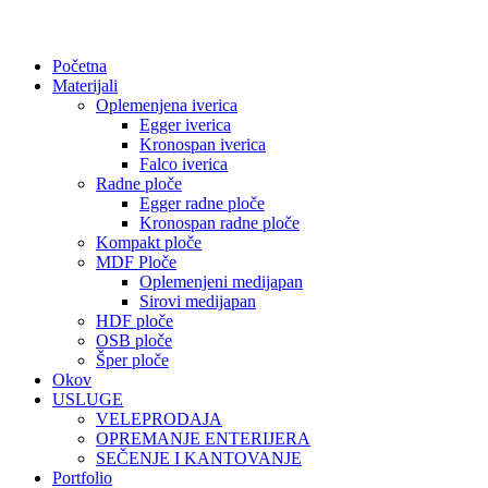
Početna
Materijali
Oplemenjena iverica
Egger iverica
Kronospan iverica
Falco iverica
Radne ploče
Egger radne ploče
Kronospan radne ploče
Kompakt ploče
MDF Ploče
Oplemenjeni medijapan
Sirovi medijapan
HDF ploče
OSB ploče
Šper ploče
Okov
USLUGE
VELEPRODAJA
OPREMANJE ENTERIJERA
SEČENJE I KANTOVANJE
Portfolio