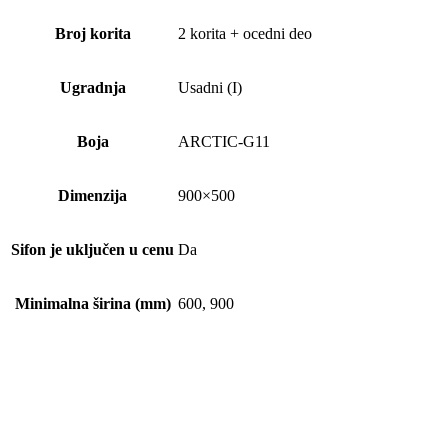
Broj korita
2 korita + ocedni deo
Ugradnja
Usadni (I)
Boja
ARCTIC-G11
Dimenzija
900×500
Sifon je uključen u cenu
Da
Minimalna širina (mm)
600, 900