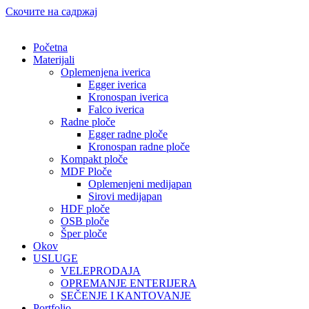
Скочите на садржај
Početna
Materijali
Oplemenjena iverica
Egger iverica
Kronospan iverica
Falco iverica
Radne ploče
Egger radne ploče
Kronospan radne ploče
Kompakt ploče
MDF Ploče
Oplemenjeni medijapan
Sirovi medijapan
HDF ploče
OSB ploče
Šper ploče
Okov
USLUGE
VELEPRODAJA
OPREMANJE ENTERIJERA
SEČENJE I KANTOVANJE
Portfolio