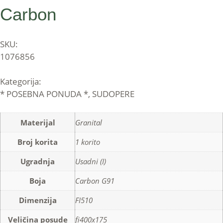
Carbon
SKU:
1076856
Kategorija:
* POSEBNA PONUDA *
,
SUDOPERE
Materijal
Granital
Broj korita
1 korito
Ugradnja
Usadni (I)
Boja
Carbon G91
Dimenzija
FI510
Veličina posude
fi400x175