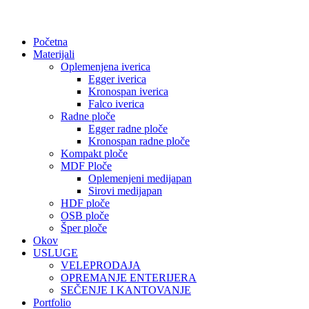
Početna
Materijali
Oplemenjena iverica
Egger iverica
Kronospan iverica
Falco iverica
Radne ploče
Egger radne ploče
Kronospan radne ploče
Kompakt ploče
MDF Ploče
Oplemenjeni medijapan
Sirovi medijapan
HDF ploče
OSB ploče
Šper ploče
Okov
USLUGE
VELEPRODAJA
OPREMANJE ENTERIJERA
SEČENJE I KANTOVANJE
Portfolio