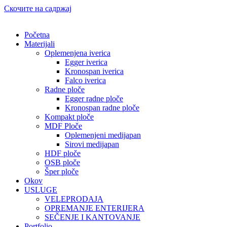
Скочите на садржај
Početna
Materijali
Oplemenjena iverica
Egger iverica
Kronospan iverica
Falco iverica
Radne ploče
Egger radne ploče
Kronospan radne ploče
Kompakt ploče
MDF Ploče
Oplemenjeni medijapan
Sirovi medijapan
HDF ploče
OSB ploče
Šper ploče
Okov
USLUGE
VELEPRODAJA
OPREMANJE ENTERIJERA
SEČENJE I KANTOVANJE
Portfolio