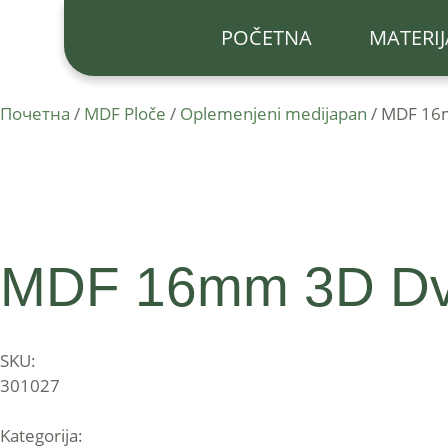
POČETNA
MATERIJ
Почетна
/
MDF Ploče
/
Oplemenjeni medijapan
/ MDF 16
MDF 16mm 3D Dvo
SKU:
301027
Kategorija: