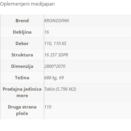
Oplemenjeni medijapan
Brend
KRONOSPAN
Debljina
16
Dekor
110, 110 KS
Struktura
16 2ST 3DPR
Dimenzija
2800*2070
Težina
688 kg, 69
Prodajna jedinica
Tabla (5.796 M2)
mere
Druga strana
110
ploče