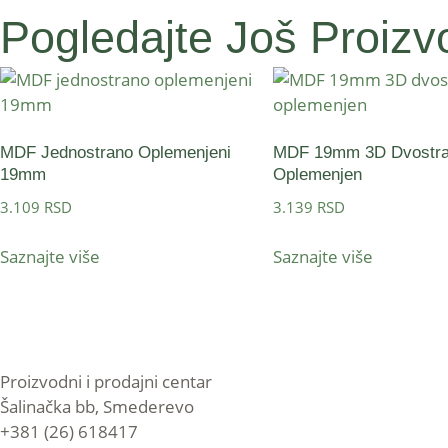
Pogledajte Još Proizvo
MDF Jednostrano Oplemenjeni
MDF 19mm 3D Dvostr
19mm
Oplemenjen
3.109
RSD
3.139
RSD
Saznajte više
Saznajte više
Proizvodni i prodajni centar
Šalinačka bb, Smederevo
+381 (26) 618417