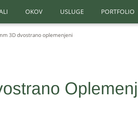
ALI
OKOV
USLUGE
PORTFOLIO
mm 3D dvostrano oplemenjeni
strano Oplemenj