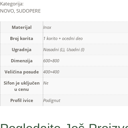
Kategorija:
NOVO
,
SUDOPERE
Materijal
Inox
Broj korita
1 korito + ocedni deo
Ugradnja
Nasadni (L), Usadni (I)
Dimenzija
600×800
Veličina posude
400×400
Sifon je uključen
Ne
u cenu
Profil ivice
Podignut