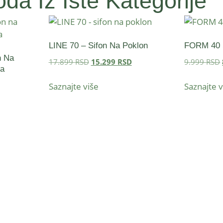
da Iz Iste Kategorije
LINE 70 – Sifon Na Poklon
FORM 40 
n Na
17.899
RSD
15.299
RSD
9.999
RSD
ja
Saznajte više
Saznajte v