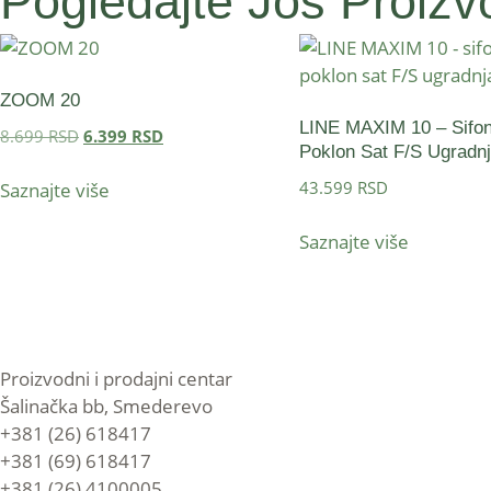
Pogledajte Još Proizvo
ZOOM 20
LINE MAXIM 10 – Sifo
8.699
RSD
6.399
RSD
Poklon Sat F/S Ugradn
43.599
RSD
Saznajte više
Saznajte više
Proizvodni i prodajni centar
Šalinačka bb, Smederevo
+381 (26) 618417
+381 (69) 618417
+381 (26) 4100005