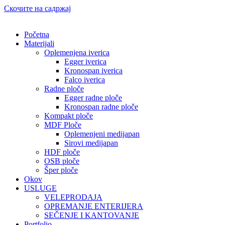
Скочите на садржај
Početna
Materijali
Oplemenjena iverica
Egger iverica
Kronospan iverica
Falco iverica
Radne ploče
Egger radne ploče
Kronospan radne ploče
Kompakt ploče
MDF Ploče
Oplemenjeni medijapan
Sirovi medijapan
HDF ploče
OSB ploče
Šper ploče
Okov
USLUGE
VELEPRODAJA
OPREMANJE ENTERIJERA
SEČENJE I KANTOVANJE
Portfolio