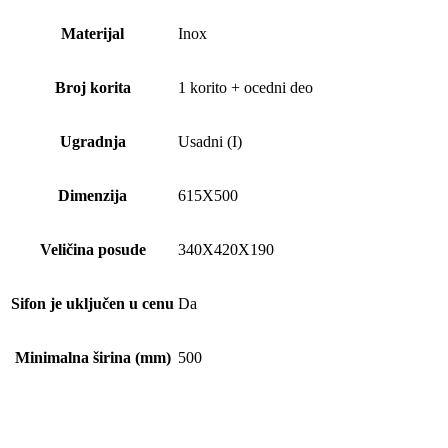
Materijal
Inox
Broj korita
1 korito + ocedni deo
Ugradnja
Usadni (I)
Dimenzija
615X500
Veličina posude
340X420X190
Sifon je uključen u cenu
Da
Minimalna širina (mm)
500