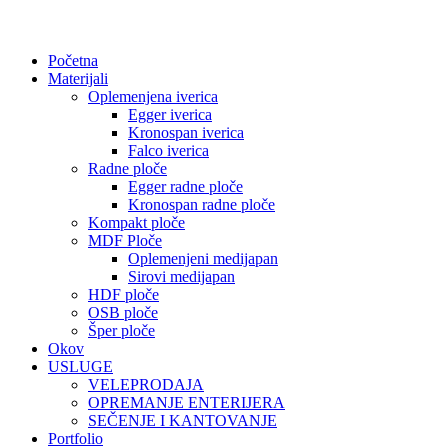
Početna
Materijali
Oplemenjena iverica
Egger iverica
Kronospan iverica
Falco iverica
Radne ploče
Egger radne ploče
Kronospan radne ploče
Kompakt ploče
MDF Ploče
Oplemenjeni medijapan
Sirovi medijapan
HDF ploče
OSB ploče
Šper ploče
Okov
USLUGE
VELEPRODAJA
OPREMANJE ENTERIJERA
SEČENJE I KANTOVANJE
Portfolio