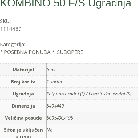
KOMBINO 50 F/S Ugradnja
SKU:
1114489
Kategorija:
* POSEBNA PONUDA *
,
SUDOPERE
Materijal
Inox
Broj korita
1 korito
Ugradnja
Potpuno usadni (F) / Površinsko usadni (S)
Dimenzija
540X440
Veličina posude
500x400x195
Sifon je uključen
Ne
u cenu