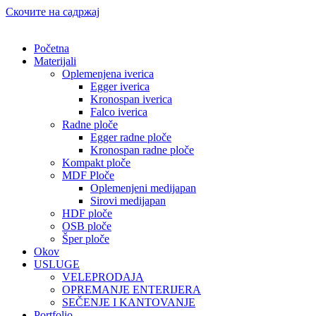
Скочите на садржај
Početna
Materijali
Oplemenjena iverica
Egger iverica
Kronospan iverica
Falco iverica
Radne ploče
Egger radne ploče
Kronospan radne ploče
Kompakt ploče
MDF Ploče
Oplemenjeni medijapan
Sirovi medijapan
HDF ploče
OSB ploče
Šper ploče
Okov
USLUGE
VELEPRODAJA
OPREMANJE ENTERIJERA
SEČENJE I KANTOVANJE
Portfolio