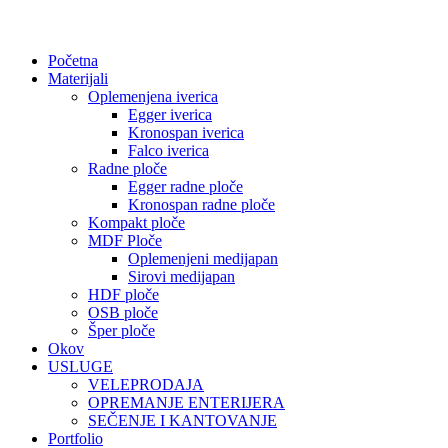
Početna
Materijali
Oplemenjena iverica
Egger iverica
Kronospan iverica
Falco iverica
Radne ploče
Egger radne ploče
Kronospan radne ploče
Kompakt ploče
MDF Ploče
Oplemenjeni medijapan
Sirovi medijapan
HDF ploče
OSB ploče
Šper ploče
Okov
USLUGE
VELEPRODAJA
OPREMANJE ENTERIJERA
SEČENJE I KANTOVANJE
Portfolio