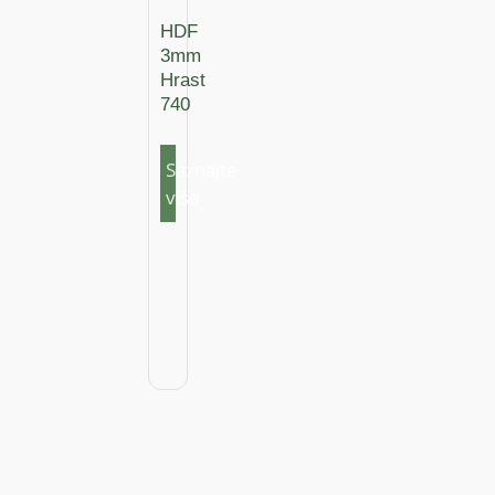
HDF
3mm
Hrast
740
Saznajte
više