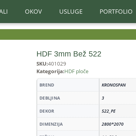
ALI
OKOV
USLUGE
PORTFOLIO
HDF 3mm Bež 522
SKU:
401029
Kategorija:
HDF ploče
BREND
KRONOSPAN
DEBLJINA
3
DEKOR
522_PE
DIMENZIJA
2800*2070