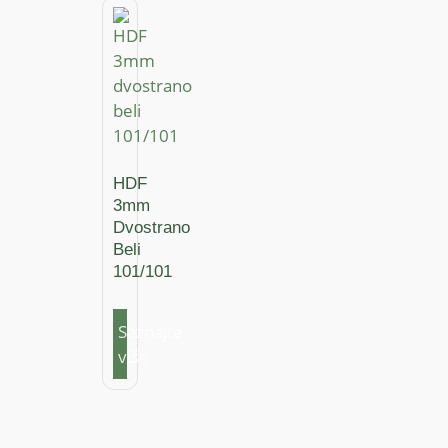
HDF
3mm
Dvostrano
Beli
101/101
Saznajte
više