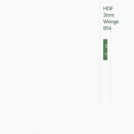
HDF
3mm
Wenge
854
Saznajte
više