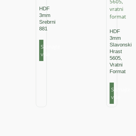
HDF
3mm
Srebrni
881
HDF
3mm
Slavonski
Saznajte
Hrast
više
5605,
Vratni
Format
Saznajte
više