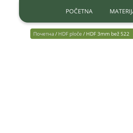
POČETNA
MATERIJ
Почетна
/
HDF ploče
/ HDF 3mm bež 522