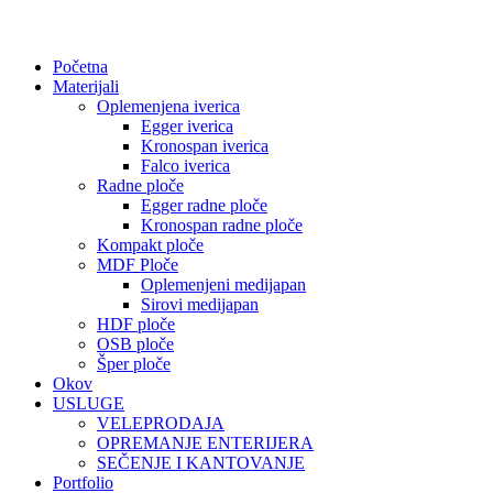
Početna
Materijali
Oplemenjena iverica
Egger iverica
Kronospan iverica
Falco iverica
Radne ploče
Egger radne ploče
Kronospan radne ploče
Kompakt ploče
MDF Ploče
Oplemenjeni medijapan
Sirovi medijapan
HDF ploče
OSB ploče
Šper ploče
Okov
USLUGE
VELEPRODAJA
OPREMANJE ENTERIJERA
SEČENJE I KANTOVANJE
Portfolio