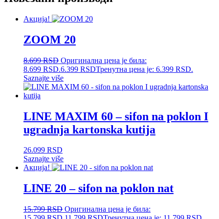
Акција!
ZOOM 20
8.699
RSD
Оригинална цена је била:
8.699 RSD.
6.399
RSD
Тренутна цена је: 6.399 RSD.
Saznajte više
LINE MAXIM 60 – sifon na poklon I
ugradnja kartonska kutija
26.099
RSD
Saznajte više
Акција!
LINE 20 – sifon na poklon nat
15.799
RSD
Оригинална цена је била:
15.799 RSD.
11.799
RSD
Тренутна цена је: 11.799 RSD.