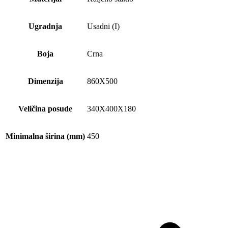
Ugradnja
Usadni (I)
Boja
Crna
Dimenzija
860X500
Veličina posude
340X400X180
Minimalna širina (mm)
450