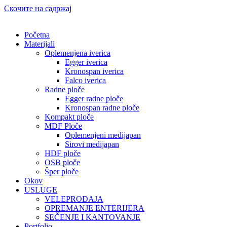
Скочите на садржај
Početna
Materijali
Oplemenjena iverica
Egger iverica
Kronospan iverica
Falco iverica
Radne ploče
Egger radne ploče
Kronospan radne ploče
Kompakt ploče
MDF Ploče
Oplemenjeni medijapan
Sirovi medijapan
HDF ploče
OSB ploče
Šper ploče
Okov
USLUGE
VELEPRODAJA
OPREMANJE ENTERIJERA
SEČENJE I KANTOVANJE
Portfolio