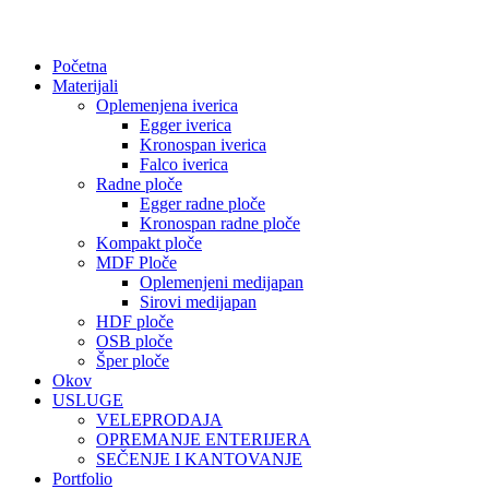
Početna
Materijali
Oplemenjena iverica
Egger iverica
Kronospan iverica
Falco iverica
Radne ploče
Egger radne ploče
Kronospan radne ploče
Kompakt ploče
MDF Ploče
Oplemenjeni medijapan
Sirovi medijapan
HDF ploče
OSB ploče
Šper ploče
Okov
USLUGE
VELEPRODAJA
OPREMANJE ENTERIJERA
SEČENJE I KANTOVANJE
Portfolio