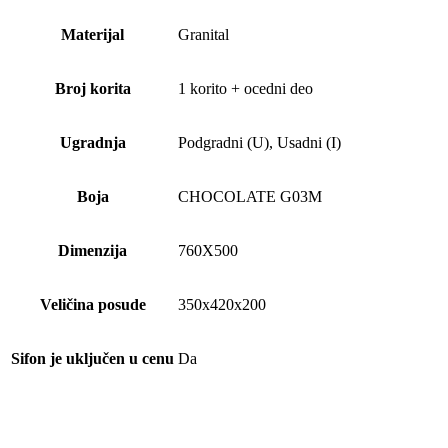
Materijal
Granital
Broj korita
1 korito + ocedni deo
Ugradnja
Podgradni (U), Usadni (I)
Boja
CHOCOLATE G03M
Dimenzija
760X500
Veličina posude
350x420x200
Sifon je uključen u cenu
Da