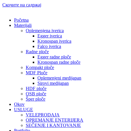
Скочите на садржај
Početna
Materijali
Oplemenjena iverica
Egger iverica
Kronospan iverica
Falco iverica
Radne ploče
Egger radne ploče
Kronospan radne ploče
Kompakt ploče
MDF Ploče
Oplemenjeni medijapan
Sirovi medijapan
HDF ploče
OSB ploče
Šper ploče
Okov
USLUGE
VELEPRODAJA
OPREMANJE ENTERIJERA
SEČENJE I KANTOVANJE
Portfolio