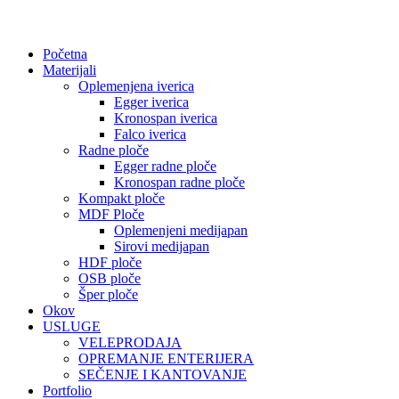
Početna
Materijali
Oplemenjena iverica
Egger iverica
Kronospan iverica
Falco iverica
Radne ploče
Egger radne ploče
Kronospan radne ploče
Kompakt ploče
MDF Ploče
Oplemenjeni medijapan
Sirovi medijapan
HDF ploče
OSB ploče
Šper ploče
Okov
USLUGE
VELEPRODAJA
OPREMANJE ENTERIJERA
SEČENJE I KANTOVANJE
Portfolio