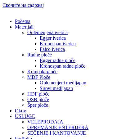
Скочите на садржај
Početna
Materijali
Oplemenjena iverica
Egger iverica
Kronospan iverica
Falco iverica
Radne ploče
Egger radne ploče
Kronospan radne ploče
Kompakt ploče
MDF Ploče
Oplemenjeni medijapan
Sirovi medijapan
HDF ploče
OSB ploče
Šper ploče
Okov
USLUGE
VELEPRODAJA
OPREMANJE ENTERIJERA
SEČENJE I KANTOVANJE
Portfolio