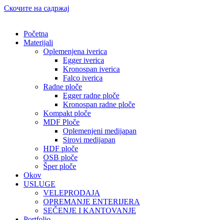
Скочите на садржај
Početna
Materijali
Oplemenjena iverica
Egger iverica
Kronospan iverica
Falco iverica
Radne ploče
Egger radne ploče
Kronospan radne ploče
Kompakt ploče
MDF Ploče
Oplemenjeni medijapan
Sirovi medijapan
HDF ploče
OSB ploče
Šper ploče
Okov
USLUGE
VELEPRODAJA
OPREMANJE ENTERIJERA
SEČENJE I KANTOVANJE
Portfolio