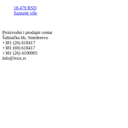
18.479
RSD
Saznajte više
Proizvodni i prodajni centar
Šalinačka bb, Smederevo
+381 (26) 618417
+381 (69) 618417
+381 (26) 4100005
info@ivox.rs