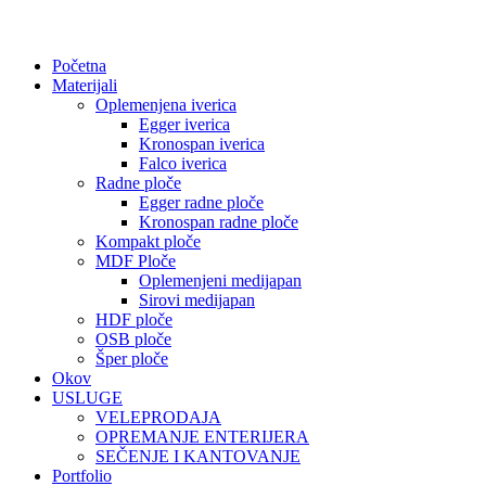
Početna
Materijali
Oplemenjena iverica
Egger iverica
Kronospan iverica
Falco iverica
Radne ploče
Egger radne ploče
Kronospan radne ploče
Kompakt ploče
MDF Ploče
Oplemenjeni medijapan
Sirovi medijapan
HDF ploče
OSB ploče
Šper ploče
Okov
USLUGE
VELEPRODAJA
OPREMANJE ENTERIJERA
SEČENJE I KANTOVANJE
Portfolio