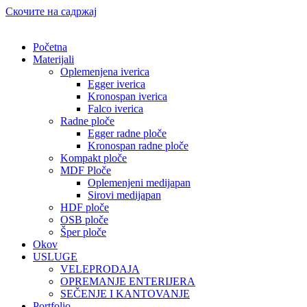
Скочите на садржај
Početna
Materijali
Oplemenjena iverica
Egger iverica
Kronospan iverica
Falco iverica
Radne ploče
Egger radne ploče
Kronospan radne ploče
Kompakt ploče
MDF Ploče
Oplemenjeni medijapan
Sirovi medijapan
HDF ploče
OSB ploče
Šper ploče
Okov
USLUGE
VELEPRODAJA
OPREMANJE ENTERIJERA
SEČENJE I KANTOVANJE
Portfolio