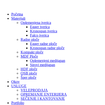
Početna
Materijali
Oplemenjena iverica
Egger iverica
Kronospan iverica
Falco iverica
Radne ploče
Egger radne ploče
Kronospan radne ploče
Kompakt ploče
MDF Ploče
Oplemenjeni medijapan
Sirovi medijapan
HDF ploče
OSB ploče
Šper ploče
Okov
USLUGE
VELEPRODAJA
OPREMANJE ENTERIJERA
SEČENJE I KANTOVANJE
Portfolio