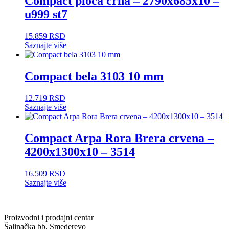
Compact ploča crna – 2790x685x10 –
u999 st7
15.859
RSD
Saznajte više
Compact bela 3103 10 mm
12.719
RSD
Saznajte više
Compact Arpa Rora Brera crvena –
4200x1300x10 – 3514
16.509
RSD
Saznajte više
Proizvodni i prodajni centar
Šalinačka bb, Smederevo