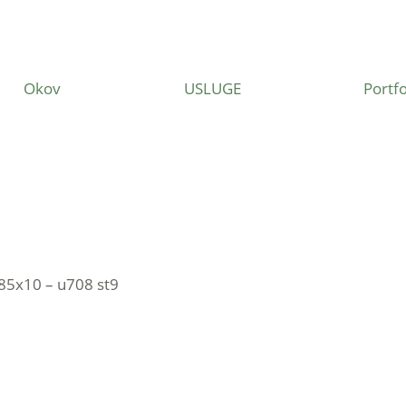
Okov
USLUGE
Portfo
85x10 – u708 st9