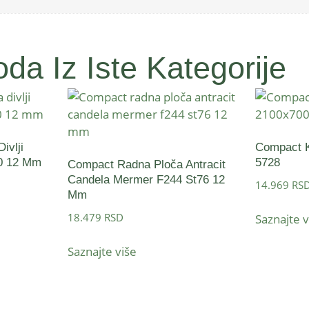
da Iz Iste Kategorije
ivlji
Compact K
10 12 Mm
5728
Compact Radna Ploča Antracit
Candela Mermer F244 St76 12
14.969
RS
Mm
18.479
RSD
Saznajte v
Saznajte više