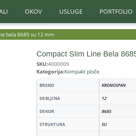
ALI
OKOV
USLUGE
PORTFOLIO
ine bela 8685 su 12 mm
Compact Slim Line Bela 86
SKU:
4000009
Kategorija:
Kompakt ploče
BREND
KRONOSPAN
DEBLJINA
12
DEKOR
8685
STRUKTURA
SU