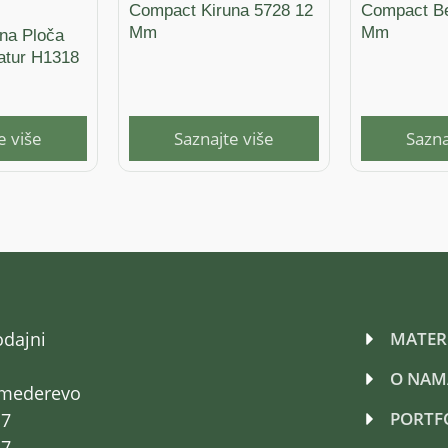
Compact Kiruna 5728 12
Compact Be
Mm
Mm
na Ploča
Natur H1318
e više
Saznajte više
Sazna
odajni
MATERI
O NAM
Smederevo
PORTF
17
17