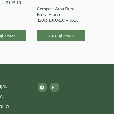
la 3103 10
Compact Arpa Rora
Brera Braon –
4200x1300x10 – 3513
jte više
Saznajte više
JALI
A
OLIO