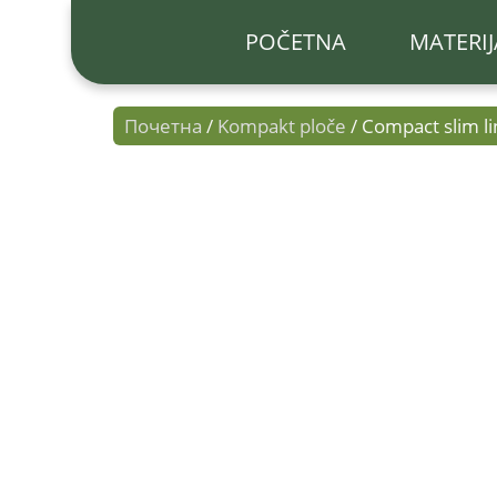
POČETNA
MATERIJ
Почетна
/
Kompakt ploče
/ Compact slim l