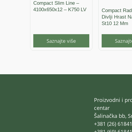
Compact Slim Line –
4100x650x12 – K750 LV
Compact Rad
Divlji Hrast 
St10 12 Mm
Saznajte više
Saznajt
Proizvodni i pr
centar
Šalinačka bb, 
+381 (26) 6184
+381 (69) 6184