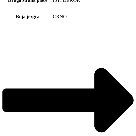
Druga strana ploče
ISTI DEKOR
Boja jezgra
CRNO