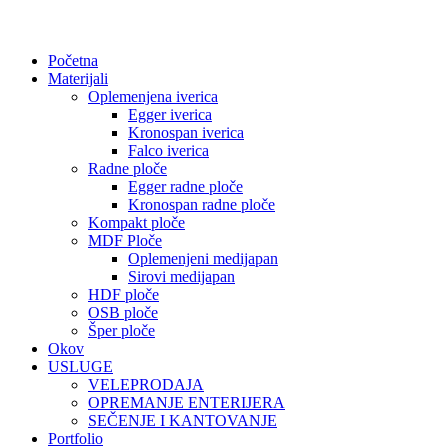
Početna
Materijali
Oplemenjena iverica
Egger iverica
Kronospan iverica
Falco iverica
Radne ploče
Egger radne ploče
Kronospan radne ploče
Kompakt ploče
MDF Ploče
Oplemenjeni medijapan
Sirovi medijapan
HDF ploče
OSB ploče
Šper ploče
Okov
USLUGE
VELEPRODAJA
OPREMANJE ENTERIJERA
SEČENJE I KANTOVANJE
Portfolio