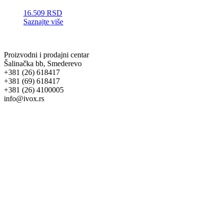
16.509
RSD
Saznajte više
Proizvodni i prodajni centar
Šalinačka bb, Smederevo
+381 (26) 618417
+381 (69) 618417
+381 (26) 4100005
info@ivox.rs