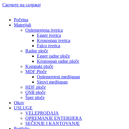
Скочите на садржај
Početna
Materijali
Oplemenjena iverica
Egger iverica
Kronospan iverica
Falco iverica
Radne ploče
Egger radne ploče
Kronospan radne ploče
Kompakt ploče
MDF Ploče
Oplemenjeni medijapan
Sirovi medijapan
HDF ploče
OSB ploče
Šper ploče
Okov
USLUGE
VELEPRODAJA
OPREMANJE ENTERIJERA
SEČENJE I KANTOVANJE
Portfolio