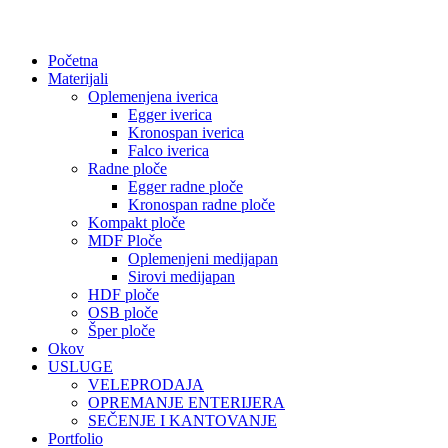
Početna
Materijali
Oplemenjena iverica
Egger iverica
Kronospan iverica
Falco iverica
Radne ploče
Egger radne ploče
Kronospan radne ploče
Kompakt ploče
MDF Ploče
Oplemenjeni medijapan
Sirovi medijapan
HDF ploče
OSB ploče
Šper ploče
Okov
USLUGE
VELEPRODAJA
OPREMANJE ENTERIJERA
SEČENJE I KANTOVANJE
Portfolio