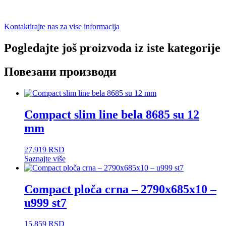
Kontaktirajte nas za vise informacija
Pogledajte još proizvoda iz iste kategorije
Повезани производи
Compact slim line bela 8685 su 12
mm
27.919
RSD
Saznajte više
Compact ploča crna – 2790x685x10 –
u999 st7
15.859
RSD