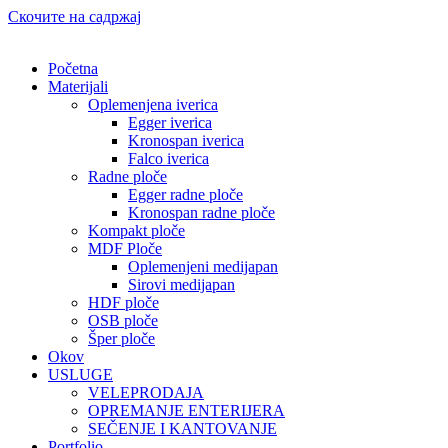
Скочите на садржај
Početna
Materijali
Oplemenjena iverica
Egger iverica
Kronospan iverica
Falco iverica
Radne ploče
Egger radne ploče
Kronospan radne ploče
Kompakt ploče
MDF Ploče
Oplemenjeni medijapan
Sirovi medijapan
HDF ploče
OSB ploče
Šper ploče
Okov
USLUGE
VELEPRODAJA
OPREMANJE ENTERIJERA
SEČENJE I KANTOVANJE
Portfolio