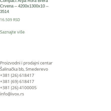
Compact Arpa Rora Brera
Crvena – 4200x1300x10 –
3514
16.509
RSD
Saznajte više
Proizvodni i prodajni centar
Šalinačka bb, Smederevo
+381 (26) 618417
+381 (69) 618417
+381 (26) 4100005
info@ivox.rs