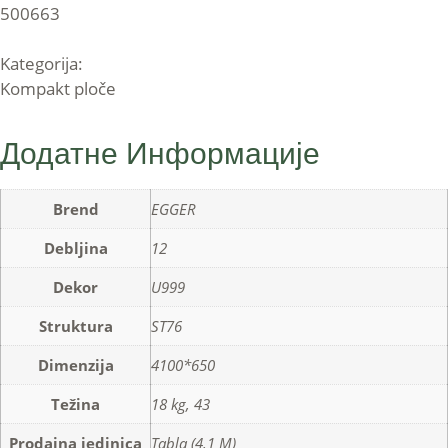
500663
Kategorija:
Kompakt ploče
Додатне Информације
Brend
EGGER
Debljina
12
Dekor
U999
Struktura
ST76
Dimenzija
4100*650
Težina
18 kg, 43
Prodajna jedinica
Tabla (4.1 M)