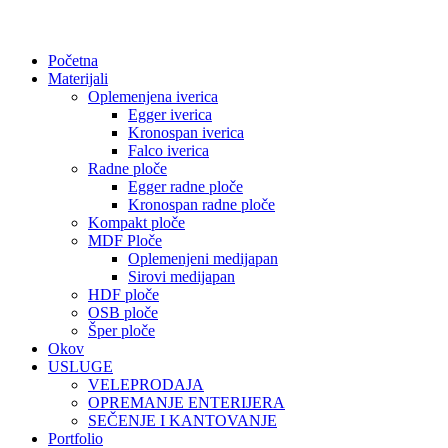
Početna
Materijali
Oplemenjena iverica
Egger iverica
Kronospan iverica
Falco iverica
Radne ploče
Egger radne ploče
Kronospan radne ploče
Kompakt ploče
MDF Ploče
Oplemenjeni medijapan
Sirovi medijapan
HDF ploče
OSB ploče
Šper ploče
Okov
USLUGE
VELEPRODAJA
OPREMANJE ENTERIJERA
SEČENJE I KANTOVANJE
Portfolio