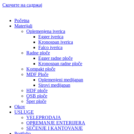
Скочите на садржај
Početna
Materijali
Oplemenjena iverica
Egger iverica
Kronospan iverica
Falco iverica
Radne ploče
Egger radne ploče
Kronospan radne ploče
Kompakt ploče
MDF Ploče
Oplemenjeni medijapan
Sirovi medijapan
HDF ploče
OSB ploče
Šper ploče
Okov
USLUGE
VELEPRODAJA
OPREMANJE ENTERIJERA
SEČENJE I KANTOVANJE
Portfolio