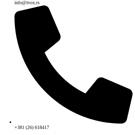
info@ivox.rs
+381 (26) 618417