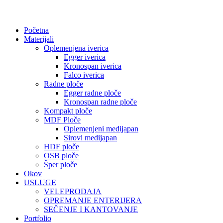
Početna
Materijali
Oplemenjena iverica
Egger iverica
Kronospan iverica
Falco iverica
Radne ploče
Egger radne ploče
Kronospan radne ploče
Kompakt ploče
MDF Ploče
Oplemenjeni medijapan
Sirovi medijapan
HDF ploče
OSB ploče
Šper ploče
Okov
USLUGE
VELEPRODAJA
OPREMANJE ENTERIJERA
SEČENJE I KANTOVANJE
Portfolio