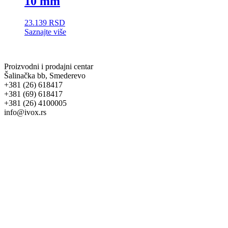
10 mm
23.139
RSD
Saznajte više
Proizvodni i prodajni centar
Šalinačka bb, Smederevo
+381 (26) 618417
+381 (69) 618417
+381 (26) 4100005
info@ivox.rs