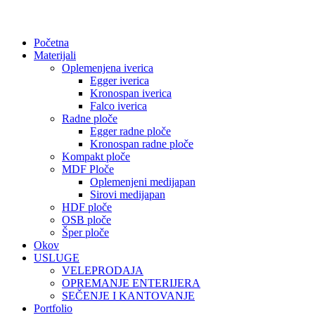
Početna
Materijali
Oplemenjena iverica
Egger iverica
Kronospan iverica
Falco iverica
Radne ploče
Egger radne ploče
Kronospan radne ploče
Kompakt ploče
MDF Ploče
Oplemenjeni medijapan
Sirovi medijapan
HDF ploče
OSB ploče
Šper ploče
Okov
USLUGE
VELEPRODAJA
OPREMANJE ENTERIJERA
SEČENJE I KANTOVANJE
Portfolio