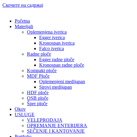
Скочите на садржај
Početna
Materijali
Oplemenjena iverica
Egger iverica
Kronospan iverica
Falco iverica
Radne ploče
Egger radne ploče
Kronospan radne ploče
Kompakt ploče
MDF Ploče
Oplemenjeni medijapan
Sirovi medijapan
HDF ploče
OSB ploče
Šper ploče
Okov
USLUGE
VELEPRODAJA
OPREMANJE ENTERIJERA
SEČENJE I KANTOVANJE
Portfolio