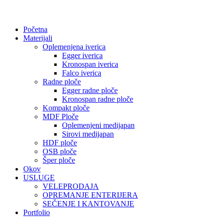
Početna
Materijali
Oplemenjena iverica
Egger iverica
Kronospan iverica
Falco iverica
Radne ploče
Egger radne ploče
Kronospan radne ploče
Kompakt ploče
MDF Ploče
Oplemenjeni medijapan
Sirovi medijapan
HDF ploče
OSB ploče
Šper ploče
Okov
USLUGE
VELEPRODAJA
OPREMANJE ENTERIJERA
SEČENJE I KANTOVANJE
Portfolio