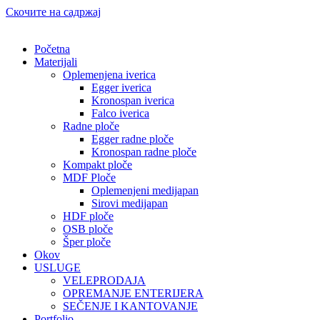
Скочите на садржај
Početna
Materijali
Oplemenjena iverica
Egger iverica
Kronospan iverica
Falco iverica
Radne ploče
Egger radne ploče
Kronospan radne ploče
Kompakt ploče
MDF Ploče
Oplemenjeni medijapan
Sirovi medijapan
HDF ploče
OSB ploče
Šper ploče
Okov
USLUGE
VELEPRODAJA
OPREMANJE ENTERIJERA
SEČENJE I KANTOVANJE
Portfolio