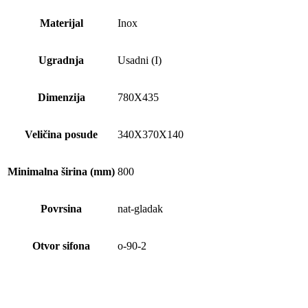
Materijal
Inox
Ugradnja
Usadni (I)
Dimenzija
780X435
Veličina posude
340X370X140
Minimalna širina (mm)
800
Povrsina
nat-gladak
Otvor sifona
o-90-2