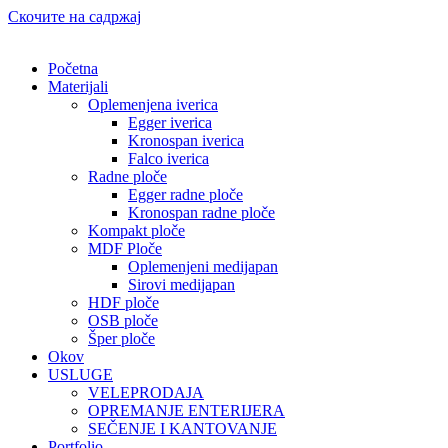
Скочите на садржај
Početna
Materijali
Oplemenjena iverica
Egger iverica
Kronospan iverica
Falco iverica
Radne ploče
Egger radne ploče
Kronospan radne ploče
Kompakt ploče
MDF Ploče
Oplemenjeni medijapan
Sirovi medijapan
HDF ploče
OSB ploče
Šper ploče
Okov
USLUGE
VELEPRODAJA
OPREMANJE ENTERIJERA
SEČENJE I KANTOVANJE
Portfolio