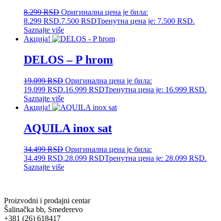
8.299
RSD
Оригинална цена је била:
8.299 RSD.
7.500
RSD
Тренутна цена је: 7.500 RSD.
Saznajte više
Акција!
DELOS – P hrom
19.099
RSD
Оригинална цена је била:
19.099 RSD.
16.999
RSD
Тренутна цена је: 16.999 RSD.
Saznajte više
Акција!
AQUILA inox sat
34.499
RSD
Оригинална цена је била:
34.499 RSD.
28.099
RSD
Тренутна цена је: 28.099 RSD.
Saznajte više
Proizvodni i prodajni centar
Šalinačka bb, Smederevo
+381 (26) 618417