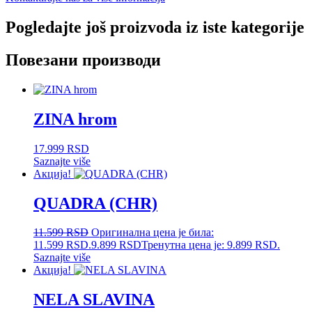
Pogledajte još proizvoda iz iste kategorije
Повезани производи
ZINA hrom
17.999
RSD
Saznajte više
Акција!
QUADRA (CHR)
11.599
RSD
Оригинална цена је била:
11.599 RSD.
9.899
RSD
Тренутна цена је: 9.899 RSD.
Saznajte više
Акција!
NELA SLAVINA