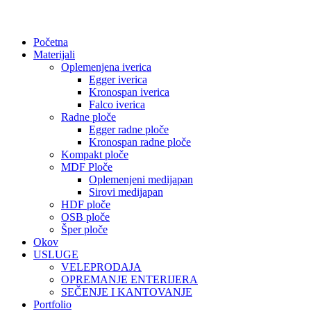
Početna
Materijali
Oplemenjena iverica
Egger iverica
Kronospan iverica
Falco iverica
Radne ploče
Egger radne ploče
Kronospan radne ploče
Kompakt ploče
MDF Ploče
Oplemenjeni medijapan
Sirovi medijapan
HDF ploče
OSB ploče
Šper ploče
Okov
USLUGE
VELEPRODAJA
OPREMANJE ENTERIJERA
SEČENJE I KANTOVANJE
Portfolio