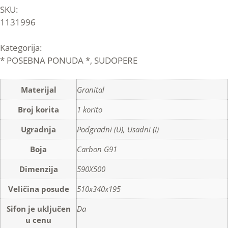
SKU:
1131996
Kategorija:
* POSEBNA PONUDA *
,
SUDOPERE
Materijal
Granital
Broj korita
1 korito
Ugradnja
Podgradni (U), Usadni (I)
Boja
Carbon G91
Dimenzija
590X500
Veličina posude
510x340x195
Sifon je uključen
Da
u cenu