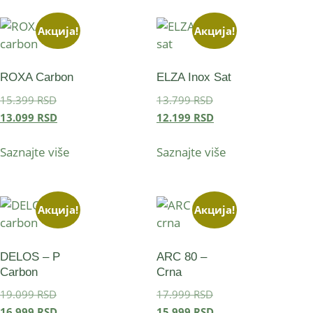
Акција!
Акција!
ROXA Carbon
ELZA Inox Sat
15.399
RSD
13.799
RSD
13.099
RSD
12.199
RSD
Saznajte više
Saznajte više
Акција!
Акција!
DELOS – P
ARC 80 –
Carbon
Crna
19.099
RSD
17.999
RSD
16.999
RSD
15.999
RSD