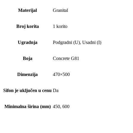
Materijal
Granital
Broj korita
1 korito
Ugradnja
Podgradni (U), Usadni (I)
Boja
Concrete G81
Dimenzija
470×500
Sifon je uključen u cenu
Da
Minimalna širina (mm)
450, 600