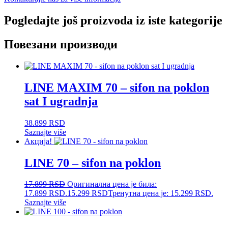
Pogledajte još proizvoda iz iste kategorije
Повезани производи
LINE MAXIM 70 – sifon na poklon
sat I ugradnja
38.899
RSD
Saznajte više
Акција!
LINE 70 – sifon na poklon
17.899
RSD
Оригинална цена је била:
17.899 RSD.
15.299
RSD
Тренутна цена је: 15.299 RSD.
Saznajte više