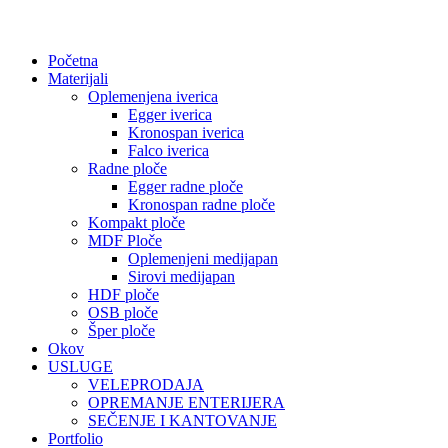
Početna
Materijali
Oplemenjena iverica
Egger iverica
Kronospan iverica
Falco iverica
Radne ploče
Egger radne ploče
Kronospan radne ploče
Kompakt ploče
MDF Ploče
Oplemenjeni medijapan
Sirovi medijapan
HDF ploče
OSB ploče
Šper ploče
Okov
USLUGE
VELEPRODAJA
OPREMANJE ENTERIJERA
SEČENJE I KANTOVANJE
Portfolio