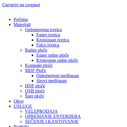
Скочите на садржај
Početna
Materijali
Oplemenjena iverica
Egger iverica
Kronospan iverica
Falco iverica
Radne ploče
Egger radne ploče
Kronospan radne ploče
Kompakt ploče
MDF Ploče
Oplemenjeni medijapan
Sirovi medijapan
HDF ploče
OSB ploče
Šper ploče
Okov
USLUGE
VELEPRODAJA
OPREMANJE ENTERIJERA
SEČENJE I KANTOVANJE
Portfolio