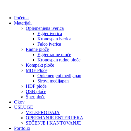
Početna
Materijali
Oplemenjena iverica
Egger iverica
Kronospan iverica
Falco iverica
Radne ploče
Egger radne ploče
Kronospan radne ploče
Kompakt ploče
MDF Ploče
Oplemenjeni medijapan
Sirovi medijapan
HDF ploče
OSB ploče
Šper ploče
Okov
USLUGE
VELEPRODAJA
OPREMANJE ENTERIJERA
SEČENJE I KANTOVANJE
Portfolio