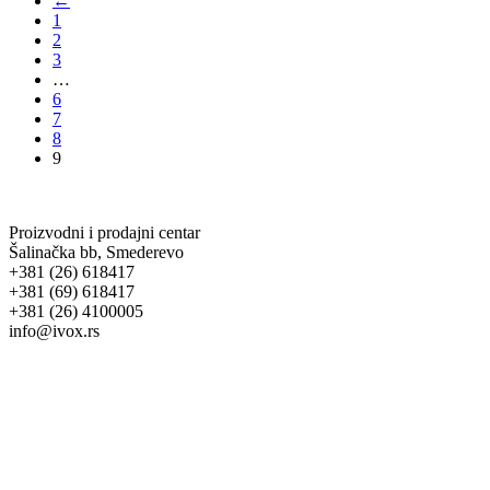
←
1
2
3
…
6
7
8
9
Proizvodni i prodajni centar
Šalinačka bb, Smederevo
+381 (26) 618417
+381 (69) 618417
+381 (26) 4100005
info@ivox.rs