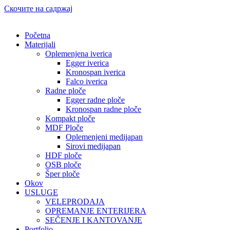
Скочите на садржај
Početna
Materijali
Oplemenjena iverica
Egger iverica
Kronospan iverica
Falco iverica
Radne ploče
Egger radne ploče
Kronospan radne ploče
Kompakt ploče
MDF Ploče
Oplemenjeni medijapan
Sirovi medijapan
HDF ploče
OSB ploče
Šper ploče
Okov
USLUGE
VELEPRODAJA
OPREMANJE ENTERIJERA
SEČENJE I KANTOVANJE
Portfolio